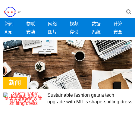
新闻
物联
网络
视频
数据
计算
App
安装
图片
存储
系统
安全
新闻
Sustainable fashion gets a tech
upgrade with MIT’s shape-shifting dress