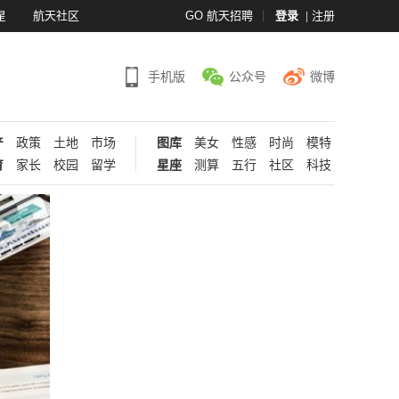
星
航天社区
GO
航天招聘
登录
注册
|
手机版
公众号
微博
产
政策
土地
市场
图库
美女
性感
时尚
模特
育
家长
校园
留学
星座
测算
五行
社区
科技