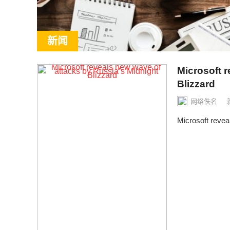
新闻
Microsoft 
Blizzard
网络佚名
Microsoft revea