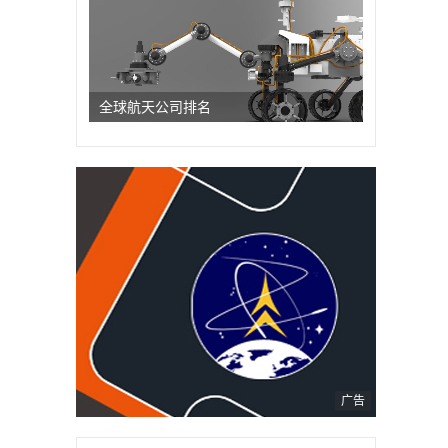
全球航天公司排名
广告