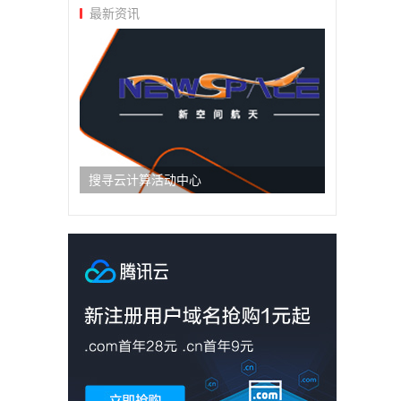
最新资讯
搜寻云计算活动中心